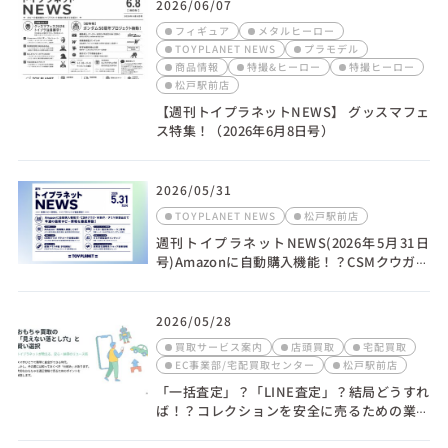
2026/06/07
フィギュア
メタルヒーロー
TOYPLANET NEWS
プラモデル
商品情報
特撮&ヒーロー
特撮ヒーロー
松戸駅前店
【週刊トイプラネットNEWS】 グッスマフェ
ス特集！（2026年6月8日号）
2026/05/31
TOYPLANET NEWS
松戸駅前店
週刊トイプラネットNEWS(2026年5月31日
号)Amazonに自動購入機能！？CSMクウガ・
W新作最新情報
2026/05/28
買取サービス案内
店頭買取
宅配買取
EC事業部/宅配買取センター
松戸駅前店
「一括査定」？「LINE査定」？結局どうすれ
ば！？コレクションを安全に売るための業者
の選び方