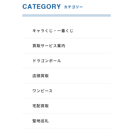
CATEGORY
カテゴリー
トイプラネット太田店
トイプラネット太田店
トイプラネット富岡店
トイプラネット富岡店
キャラくじ・一番くじ
トイプラネット東浦和店
トイプラネット東浦和店
買取サービス案内
トイプラネット17号桶川店
トイプラネット17号桶川店
ドラゴンボール
トイプラネット松戸駅前店
トイプラネット松戸駅前店
トイプラネットお台場デックス東京ビーチ店
トイプラネットお台場デック
店頭買取
TOKUSATSU HEROES TOKYO 特撮ヒーロー
TOKUSATSU HEROES T
ワンピース
ズ東京
ズ東京
宅配買取
聖地巡礼