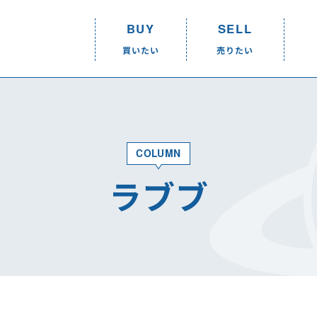
BUY
SELL
買いたい
売りたい
BUY
SELL
R
買いたい
売りたい
COLUMN
買いたいTOP
売りたいTOP
ラブブ
ショップリスト
ショップリスト
取り扱いアイテム一覧
店頭買取
オンラインショップ
取り扱いアイテム
宅配買取