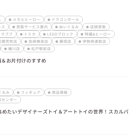
出張買取
法人大口窓口
ル
メタルヒーロー
ドラゴンボール
ース
買取サービス案内
ぬいぐるみ
店頭買取
ラブブ
トミカ
LEGOブロック
特撮&ヒーロー
前橋荒牧店
高崎棟高店
藤岡店
伊勢崎連取店
桶川店
松戸駅前店
備＆お片付けのすすめ
ぐるみ
フィギュア
商品情報
取センター
に集めたいデザイナーズトイ＆アートトイの世界！スカルパ