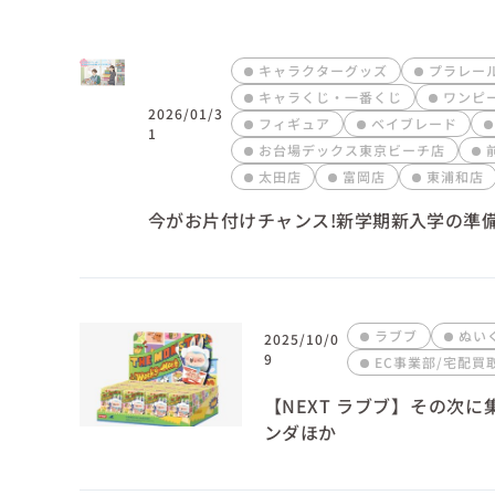
キャラクターグッズ
プラレー
キャラくじ・一番くじ
ワンピ
2026/01/3
フィギュア
ベイブレード
1
お台場デックス東京ビーチ店
太田店
富岡店
東浦和店
今がお片付けチャンス!新学期新入学の準
ラブブ
ぬい
2025/10/0
9
EC事業部/宅配買
【NEXT ラブブ】その次
ンダほか