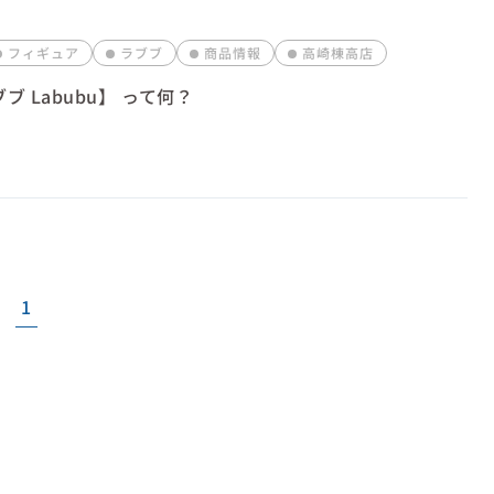
フィギュア
ラブブ
商品情報
高崎棟高店
ブ Labubu】 って何？
1