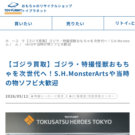
おもちゃのリサイクルショップ
トイプラネット
リトイ
買いたい
売りたい
®︎
ホー
コラ
【ゴジラ買取】ゴジラ・特撮怪獣おもちゃを次世代へ！S.H.Monste
ム
ム
rArtsや当時の物ソフビ大歓迎
【ゴジラ買取】ゴジラ・特撮怪獣おもち
ゃを次世代へ！S.H.MonsterArtsや当時
の物ソフビ大歓迎
2026/05/11
特撮ヒーローズ東京
EC事業部/宅配買取センター