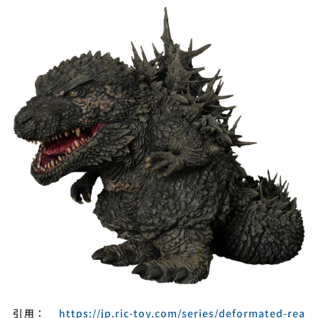
引用：
https://jp.ric-toy.com/series/deformated-rea