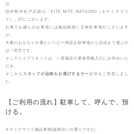
分、
旧伊勢丹松戸店跡の「KITE MITE MATSUDO（キテミテマツ
ド）」2Fにございます。
お車でお越しのお客様には施設南側に立体駐車場がございます
が、
大量のおもちゃや重たいベビー用品を駐車場から店頭まで運ぶの
は一苦労です。
そこでトイプラネットは、一度施設の業者用搬入口にお停めいた
だき、
そこから
スタッフが品物をお運びするサービス
をご用意しまし
た。
【ご利用の流れ】駐車して、呼んで、預
ける。
キテミテマツド施設東側(線路沿いの通りです)に、