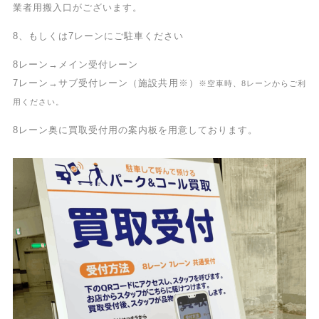
業者用搬入口がございます。
8、もしくは7レーンにご駐車ください
8レーン→メイン受付レーン
7レーン→サブ受付レーン（施設共用※）
※空車時、8レーンからご利
用ください。
8レーン奥に買取受付用の案内板を用意しております。