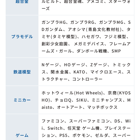
超合金
ルビルト、超合金魂、アメコミ、スターウォ
ーズ
ガンプラHG、ガンプラRG、ガンプラMG、S
Dガンダム、アオシマ(青島文化教材社)、タ
プラモデル
ミヤ(タミヤ模型)、ハセガワ、フジミ模型、
創彩少女庭園、 メガミデバイス、フレームア
ームズ・ガール、ダンボール戦機、SMP
Nゲージ、HOゲージ、Zゲージ、トミック
鉄道模型
ス、関水金属、KATO、マイクロエース、ス
トラクチャー、コントローラー
ホットウィール(Hot Wheels)、京商(KYOS
ミニカー
HO)、チョロQ、SIKU、ミニチャンプス、M
aisto、オートアート、マッチボックス
ファミコン、スーパーファミコン、DS、Wi
i、Switch、任天堂 ゲーム機、プレイステー
ゲーム
ション、PS5、ポケモン、ゼルダ、スーパー