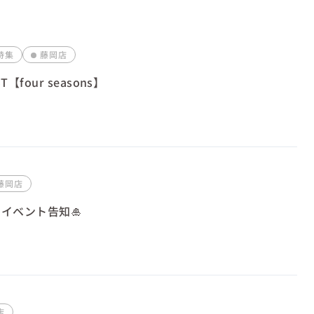
出張買取
法人大口窓口
特集
藤岡店
four seasons】
藤岡店
イベント告知🎍
店