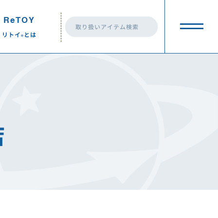
ReTOY
リトイ
とは
®︎
eTOY
リトイ
とは
®︎
ReTOY
とは？
®︎
店
ReTOY
の活動
®︎
トイプラネット 前橋荒牧店
トイプラネット 前橋荒牧店
ReTOY
の最新情報
®︎
トイプラネット高崎棟高店
トイプラネット高崎棟高店
一覧
ReTOY
ドネーション
®︎
トイプラネット藤岡店
トイプラネット藤岡店
トイプラネット伊勢崎連取店
トイプラネット伊勢崎連取店