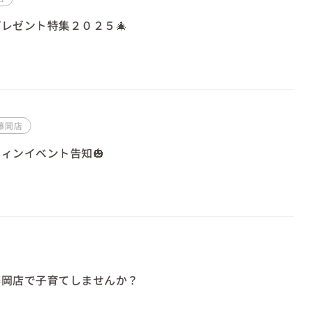
プレゼント特集２０２５🎄
藤岡店
ィンイベント告知🎃
藤岡店で子育てしませんか？