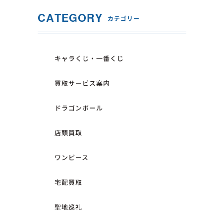
CATEGORY
トイプラネット太田店
トイプラネット太田店
カテゴリー
トイプラネット富岡店
トイプラネット富岡店
キャラくじ・一番くじ
トイプラネット東浦和店
トイプラネット東浦和店
トイプラネット17号桶川店
トイプラネット17号桶川店
買取サービス案内
トイプラネット松戸駅前店
トイプラネット松戸駅前店
ドラゴンボール
トイプラネットお台場デックス東京ビーチ店
トイプラネットお台場デック
店頭買取
TOKUSATSU HEROES TOKYO 特撮ヒーロー
TOKUSATSU HEROES T
ワンピース
ズ東京
ズ東京
宅配買取
聖地巡礼