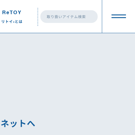
ReTOY
リトイ
とは
®︎
eTOY
リトイ
とは
®︎
ReTOY
とは？
®︎
ReTOY
の活動
®︎
トイプラネット 前橋荒牧店
トイプラネット 前橋荒牧店
ReTOY
の最新情報
®︎
トイプラネット高崎棟高店
トイプラネット高崎棟高店
一覧
ReTOY
ドネーション
®︎
トイプラネット藤岡店
トイプラネット藤岡店
ラネットへ
トイプラネット伊勢崎連取店
トイプラネット伊勢崎連取店