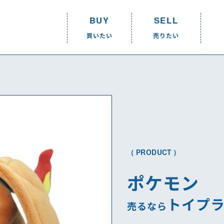
BUY
SELL
買いたい
売りたい
BUY
SELL
R
買いたい
売りたい
買いたいTOP
売りたいTOP
ショップリスト
ショップリスト
（ PRODUCT ）
取り扱いアイテム一覧
店頭買取
ポケモン
オンラインショップ
取り扱いアイテム
トイプ
売るなら
宅配買取