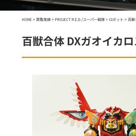
HOME
>
買取実績
>
PROJECT R.E.D./スーパー戦隊
>
ロボット
>
百獣
百獣合体 DXガオイカ