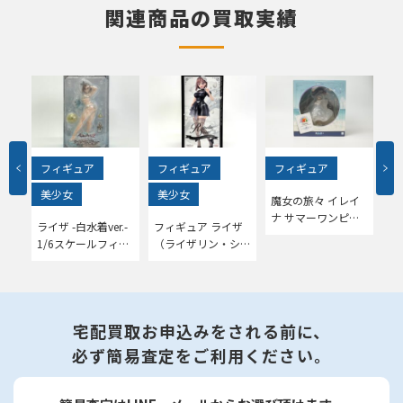
関連商品の買取実績
フィギュア
フィギュア
フィギュア
フ
美少女
美少女
魔女の旅々 イレイ
ゾ
高雄
ナ サマーワンピー
リ
ライザ -白水着ver.-
フィギュア ライザ
r.
スVer. 1/7をお売り
エ
1/6スケールフィギ
（ライザリン・シュ
ィギ
いただきました！
1
ュアをお売りいただ
タウト）～百夏の礼
ただ
き
きました！
装～をお売りいただ
きました！
宅配買取お申込みをされる前に、
必ず簡易査定をご利用ください。