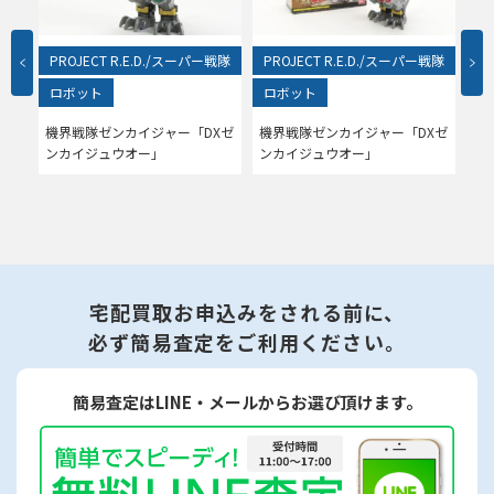
戦隊
PROJECT R.E.D./スーパー戦隊
PROJECT R.E.D./スーパー戦隊
P
ロボット
ロボット
な
プ
ノン
機界戦隊ゼンカイジャー「DXゼ
機界戦隊ゼンカイジャー「DXゼ
テ
ンカイジュウオー」
ンカイジュウオー」
ギア
ED
た
宅配買取お申込みをされる前に、
必ず簡易査定をご利用ください。
簡易査定はLINE・メールからお選び頂けます。