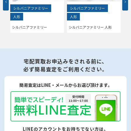
シルバニアファミリー
シルバニアファミリー
シ
人形
人形
人
ちゃ
シルバニアファミリー
シルバニアファミリー 人形
シ
記
ゃ
宅配買取お申込みをされる前に、
必ず簡易査定をご利用ください。
簡易査定はLINE・メールからお選び頂けます。
LINEのアカウントをお持ちでない方は、