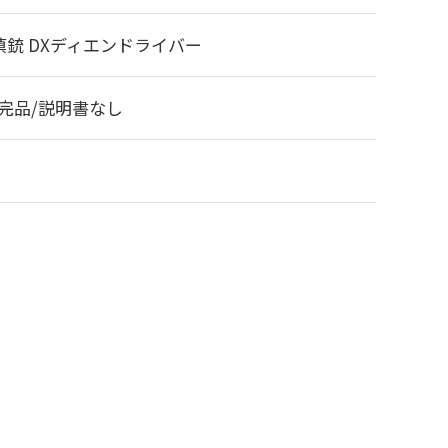
填銃 DXディエンドライバー
/完品/説明書なし