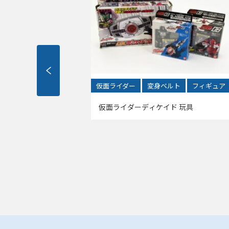
イテム
仮面ライダー
変身ベルト
フィギュア
りいただきま
仮面ライダーディケイド 玩具