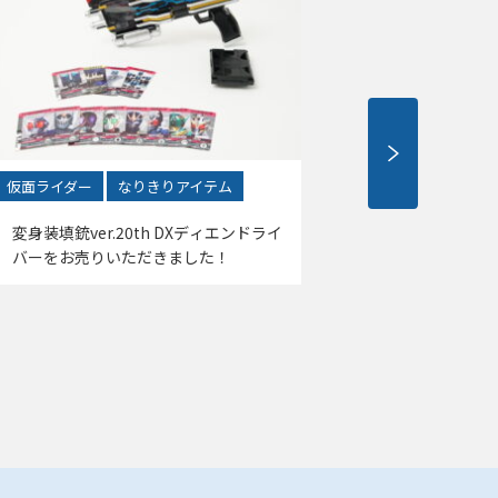
仮面ライダー
なりきりアイテム
仮面ライダー
プレミアムバ
変身装填銃ver.20th DXディエンドライ
バーをお売りいただきました！
DXネオディ
チ21をお売