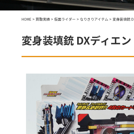
HOME
>
買取実績
>
仮面ライダー
>
なりきりアイテム
>
変身装填銃 
変身装填銃 DXディエ