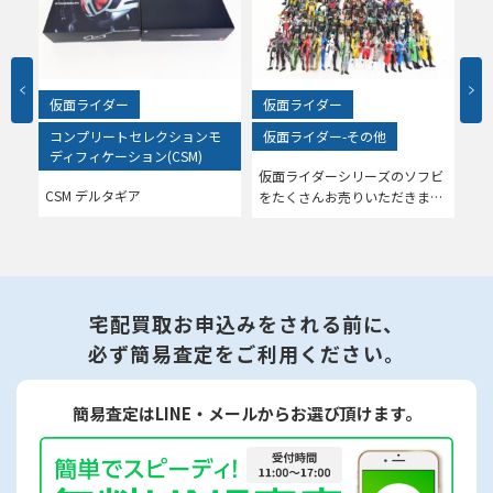
仮面ライダー
仮面ライダー
仮
モ
コンプリートセレクションモ
仮面ライダー-その他
な
ディフィケーション(CSM)
仮面ライダーシリーズのソフビ
カ
いた
CSM デルタギア
をたくさんお売りいただきまし
だ
た！
宅配買取お申込みをされる前に、
必ず簡易査定をご利用ください。
簡易査定はLINE・メールからお選び頂けます。