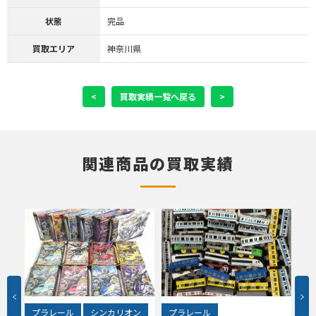
状態
完品
買取エリア
神奈川県
<
買取実績一覧へ戻る
>
関連商品の買取実績
プラレール
シンカリオン
プラレール
プ