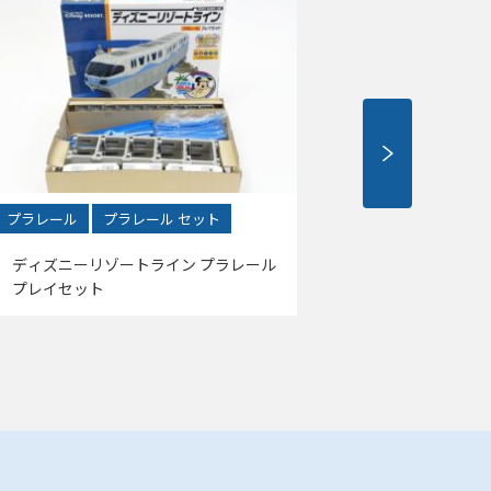
プラレール
プラレール セット
プラレール
ディズニーリゾートライン プラレール
プラレール 
プレイセット
ット