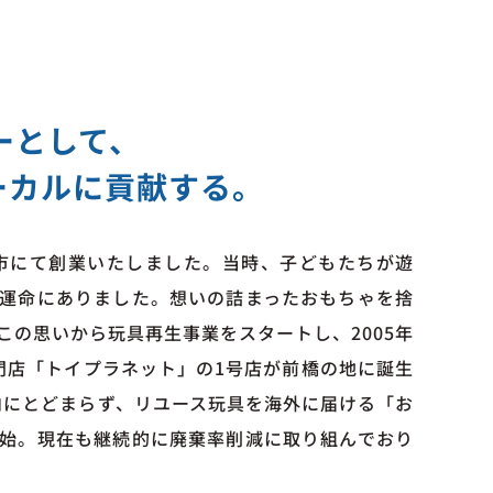
トイプラネット太田店
トイプラネット太田店
トイプラネット富岡店
トイプラネット富岡店
ニーとして、
トイプラネット東浦和店
トイプラネット東浦和店
ーカルに貢献する。
トイプラネット17号桶川店
トイプラネット17号桶川店
トイプラネット松戸駅前店
トイプラネット松戸駅前店
橋市にて創業いたしました。当時、子どもたちが遊
トイプラネットお台場デックス東京ビーチ店
トイプラネットお台場デック
運命にありました。想いの詰まったおもちゃを捨
TOKUSATSU HEROES TOKYO 特撮ヒーロー
TOKUSATSU HEROES T
この思いから玩具再生事業をスタートし、2005年
ズ東京
ズ東京
門店「トイプラネット」の1号店が前橋の地に誕生
国内にとどまらず、リユース玩具を海外に届ける「お
始。現在も継続的に廃棄率削減に取り組んでおり