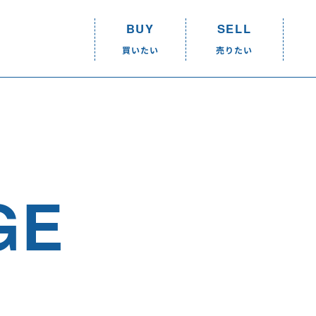
BUY
SELL
買いたい
売りたい
BUY
SELL
R
買いたい
売りたい
買いたいTOP
売りたいTOP
ショップリスト
ショップリスト
GE
取り扱いアイテム一覧
店頭買取
オンラインショップ
取り扱いアイテム
宅配買取